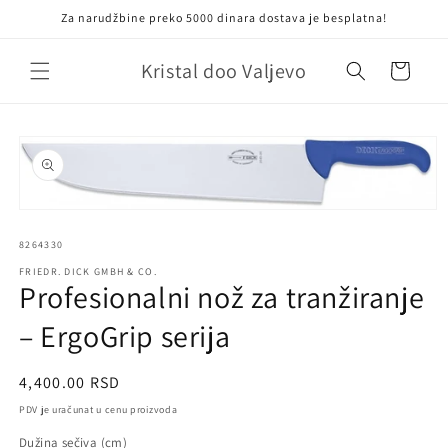
Skip to
Za narudžbine preko 5000 dinara dostava je besplatna!
content
Kristal doo Valjevo
Cart
Skip to
product
information
Open
media
SKU:
1
8264330
in
FRIEDR. DICK GMBH & CO.
modal
Profesionalni nož za tranžiranje
– ErgoGrip serija
Regular
4,400.00 RSD
price
PDV je uračunat u cenu proizvoda
Dužina sečiva (cm)