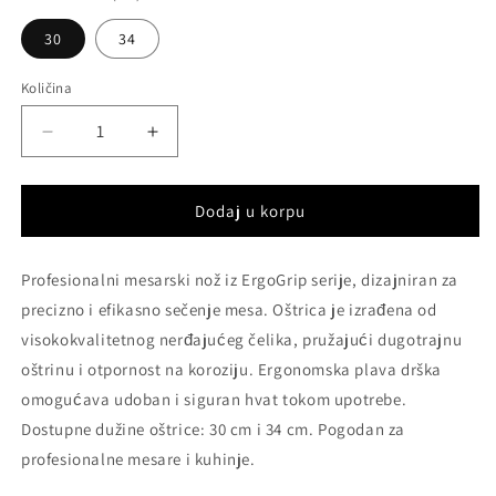
30
34
Količina
Decrease
Increase
quantity
quantity
for
for
Profesionalni
Profesionalni
Dodaj u korpu
nož
nož
za
za
Profesionalni mesarski nož iz ErgoGrip serije, dizajniran za
tranžiranje
tranžiranje
–
–
precizno i efikasno sečenje mesa. Oštrica je izrađena od
ErgoGrip
ErgoGrip
visokokvalitetnog nerđajućeg čelika, pružajući dugotrajnu
serija
serija
oštrinu i otpornost na koroziju. Ergonomska plava drška
omogućava udoban i siguran hvat tokom upotrebe.
Dostupne dužine oštrice: 30 cm i 34 cm. Pogodan za
profesionalne mesare i kuhinje.